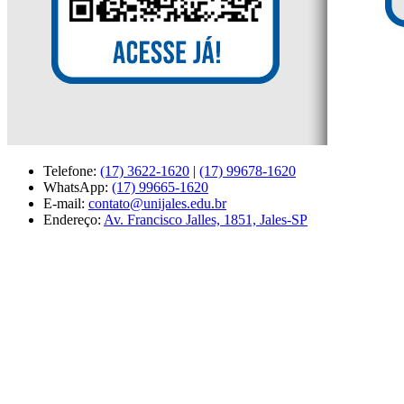
Telefone:
(17) 3622-1620
|
(17) 99678-1620
WhatsApp:
(17) 99665-1620
E-mail:
contato@unijales.edu.br
Endereço:
Av. Francisco Jalles, 1851, Jales-SP