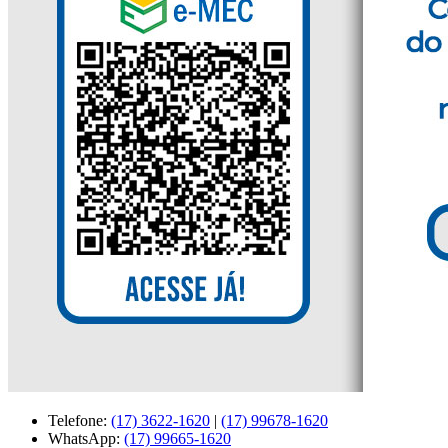
Telefone:
(17) 3622-1620
|
(17) 99678-1620
WhatsApp:
(17) 99665-1620