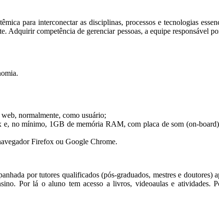
êmica para interconectar as disciplinas, processos e tecnologias essen
te. Adquirir competência de gerenciar pessoas, a equipe responsável por
nomia.
 na web, normalmente, como usuário;
, no mínimo, 1GB de memória RAM, com placa de som (on-board) e ca
, navegador Firefox ou Google Chrome.
nhada por tutores qualificados (pós-graduados, mestres e doutores) apt
ensino. Por lá o aluno tem acesso a livros, videoaulas e atividades