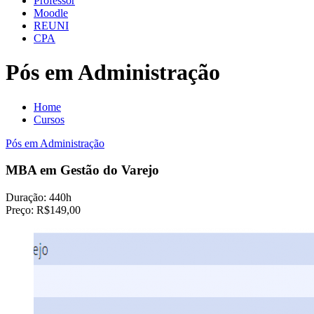
Professor
Moodle
REUNI
CPA
Pós em Administração
Home
Cursos
Pós em Administração
MBA em Gestão do Varejo
Duração:
440h
Preço:
R$149,00