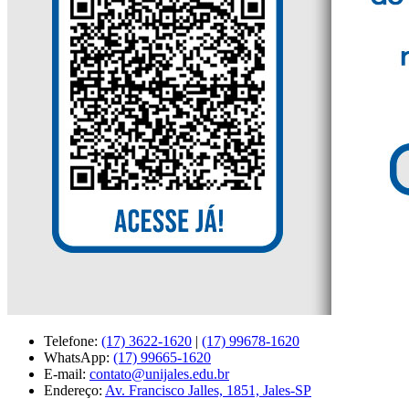
Telefone:
(17) 3622-1620
|
(17) 99678-1620
WhatsApp:
(17) 99665-1620
E-mail:
contato@unijales.edu.br
Endereço:
Av. Francisco Jalles, 1851, Jales-SP