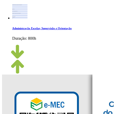
Administração Escolar, Supervisão e Orientação
Duração:
800h