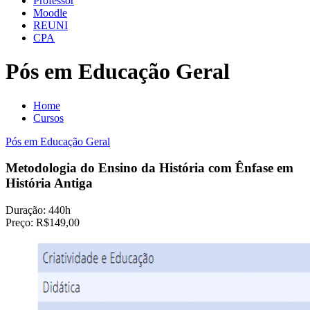
Professor
Moodle
REUNI
CPA
Pós em Educação Geral
Home
Cursos
Pós em Educação Geral
Metodologia do Ensino da História com Ênfase em
História Antiga
Duração:
440h
Preço:
R$149,00