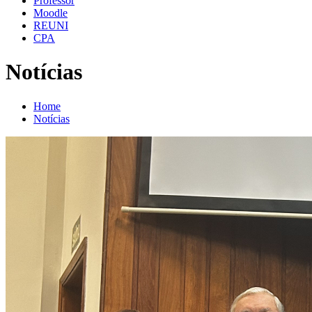
Professor
Moodle
REUNI
CPA
Notícias
Home
Notícias