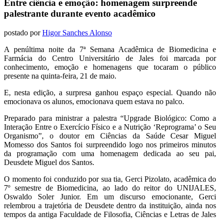
Entre ciência e emoção: homenagem surpreende
palestrante durante evento acadêmico
postado por
Higor Sanches Alonso
A penúltima noite da 7ª Semana Acadêmica de Biomedicina e
Farmácia do Centro Universitário de Jales foi marcada por
conhecimento, emoção e homenagens que tocaram o público
presente na quinta-feira, 21 de maio.
E, nesta edição, a surpresa ganhou espaço especial. Quando não
emocionava os alunos, emocionava quem estava no palco.
Preparado para ministrar a palestra “Upgrade Biológico: Como a
Interação Entre o Exercício Físico e a Nutrição ‘Reprograma’ o Seu
Organismo”, o doutor em Ciências da Saúde Cesar Miguel
Momesso dos Santos foi surpreendido logo nos primeiros minutos
da programação com uma homenagem dedicada ao seu pai,
Deusdete Miguel dos Santos.
O momento foi conduzido por sua tia, Gerci Pizolato, acadêmica do
7º semestre de Biomedicina, ao lado do reitor do UNIJALES,
Oswaldo Soler Junior. Em um discurso emocionante, Gerci
relembrou a trajetória de Deusdete dentro da instituição, ainda nos
tempos da antiga Faculdade de Filosofia, Ciências e Letras de Jales