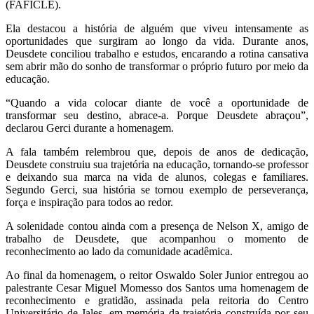
(FAFICLE).
Ela destacou a história de alguém que viveu intensamente as
oportunidades que surgiram ao longo da vida. Durante anos,
Deusdete conciliou trabalho e estudos, encarando a rotina cansativa
sem abrir mão do sonho de transformar o próprio futuro por meio da
educação.
“Quando a vida colocar diante de você a oportunidade de
transformar seu destino, abrace-a. Porque Deusdete abraçou”,
declarou Gerci durante a homenagem.
A fala também relembrou que, depois de anos de dedicação,
Deusdete construiu sua trajetória na educação, tornando-se professor
e deixando sua marca na vida de alunos, colegas e familiares.
Segundo Gerci, sua história se tornou exemplo de perseverança,
força e inspiração para todos ao redor.
A solenidade contou ainda com a presença de Nelson X, amigo de
trabalho de Deusdete, que acompanhou o momento de
reconhecimento ao lado da comunidade acadêmica.
Ao final da homenagem, o reitor Oswaldo Soler Junior entregou ao
palestrante Cesar Miguel Momesso dos Santos uma homenagem de
reconhecimento e gratidão, assinada pela reitoria do Centro
Universitário de Jales, em memória da trajetória construída por seu