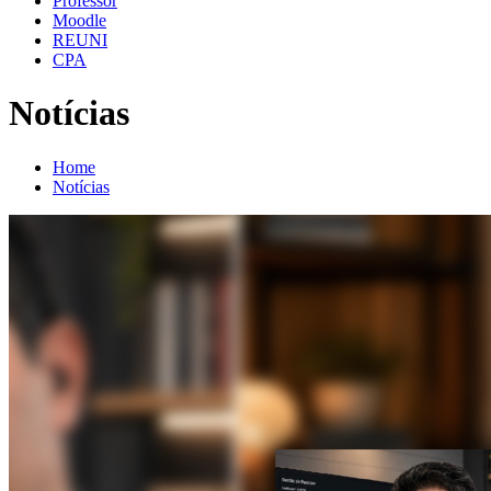
Professor
Moodle
REUNI
CPA
Notícias
Home
Notícias