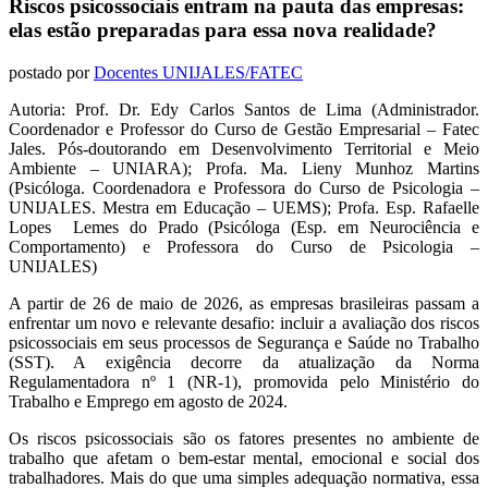
Riscos psicossociais entram na pauta das empresas:
elas estão preparadas para essa nova realidade?
postado por
Docentes UNIJALES/FATEC
Autoria: Prof. Dr. Edy Carlos Santos de Lima (Administrador.
Coordenador e Professor do Curso de Gestão Empresarial – Fatec
Jales. Pós-doutorando em Desenvolvimento Territorial e Meio
Ambiente – UNIARA);
Profa. Ma. Lieny Munhoz Martins
(Psicóloga. Coordenadora e Professora do Curso de Psicologia –
UNIJALES. Mestra em Educação – UEMS);
Profa. Esp. Rafaelle
Lopes Lemes do Prado (Psicóloga (Esp. em Neurociência e
Comportamento) e Professora do Curso de Psicologia –
UNIJALES)
A partir de 26 de maio de 2026, as empresas brasileiras passam a
enfrentar um novo e relevante desafio: incluir a avaliação dos riscos
psicossociais em seus processos de Segurança e Saúde no Trabalho
(SST). A exigência decorre da atualização da Norma
Regulamentadora nº 1 (NR-1), promovida pelo Ministério do
Trabalho e Emprego em agosto de 2024.
Os riscos psicossociais são os fatores presentes no ambiente de
trabalho que afetam o bem-estar mental, emocional e social dos
trabalhadores. Mais do que uma simples adequação normativa, essa