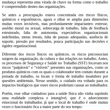
mudança representa uma virada de chave na forma como o trabalho
é compreendido dentro das organizações.
Se antes a preocupação estava concentrada em riscos físicos,
químicos e ergonômicos, agora o olhar se amplia para dimensões
muitas vezes invisíveis, mas profundamente impactantes: estresse,
assédio moral ou sexual, sobrecarga de trabalho, falta de feedback
estruturado, falta de autonomia, expectativas organizacionais
indefinidas, metas irreais, falta de pausas adequadas, ausência de
suporte, pressão por resultados, pouca participação nas decisões e
rigidez organizacional.
Diferente dos riscos físicos ou químicos, os riscos psicossociais
surgem da organização, da cultura e das relações no trabalho. Antes,
os processos de Segurança e Saúde no Trabalho (SST) focavam nos
riscos “palpáveis” e “visíveis” presentes nas organizações, como os
produtos químicos com os quais o colaborador tem contato durante a
jornada de trabalho, os locais e forma de trabalho insalubres por
questões ambientais. Nesse sentido, o cuidado era voltado para os
impactos biológicos que esses riscos poderiam causar ao trabalhador.
Porém, esse olhar cuidadoso para a saúde física não vinha suprindo
uma realidade complexa e intangível, que é o adoecimento
emocional do trabalhador, já que o local de trabalho é onde muitas
vezes o funcionário fica a maior parte do seu tempo.