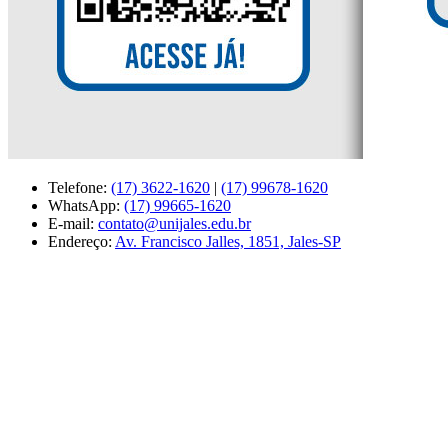
Telefone:
(17) 3622-1620
|
(17) 99678-1620
WhatsApp:
(17) 99665-1620
E-mail:
contato@unijales.edu.br
Endereço:
Av. Francisco Jalles, 1851, Jales-SP