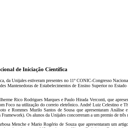
ional de Iniciação Científica
a, da Unijales estiveram presentes no 11º CONIC-Congresso Nacional e 
es Mantenedoras de Estabelecimentos de Ensino Superior no Estado d
uilherme Rico Rodrigues Marques e Paulo Hirada Verconti, que aprese
co na utilização do correio eletrônico. André Luiz Celestino e T
inhoto e Rommes Murilo Santos de Sousa que apresentaram Anális
ramework). Os alunos da Unijales concorreram a um premio de três mil
e Barbosa Menche e Mario Rogério de Souza que apresentaram um arti