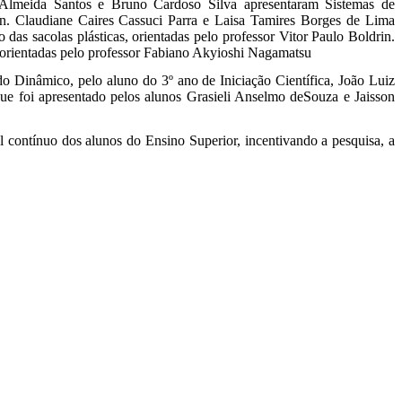
 Almeida Santos e Bruno Cardoso Silva apresentaram Sistemas de
n. Claudiane Caires Cassuci Parra e Laisa Tamires Borges de Lima
as sacolas plásticas, orientadas pelo professor Vitor Paulo Boldrin.
 orientadas pelo professor Fabiano Akyioshi Nagamatsu
o Dinâmico, pelo aluno do 3º ano de Iniciação Científica, João Luiz
que foi apresentado pelos alunos Grasieli Anselmo deSouza e Jaisson
l contínuo dos alunos do Ensino Superior, incentivando a pesquisa, a