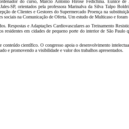
ordenador do curso, Márcio Antonio Hirose Fedichina. Eunice de
les-SP, orientados pela professora Marinalva da Silva Talpo Boldri
epção de Clientes e Gestores do Supermercado Proença na substituição d
edes sociais na Comunicação de Oferta. Um estudo de Multicaso e foram
dos. Respostas e Adaptações Cardiovasculares ao Treinamento Resistid
osos residentes em cidades de pequeno porte do interior de São Paulo 
e conteúdo científico. O congresso apoia o desenvolvimento intelectua
cado e promovendo a visibilidade e valor dos trabalhos apresentados.