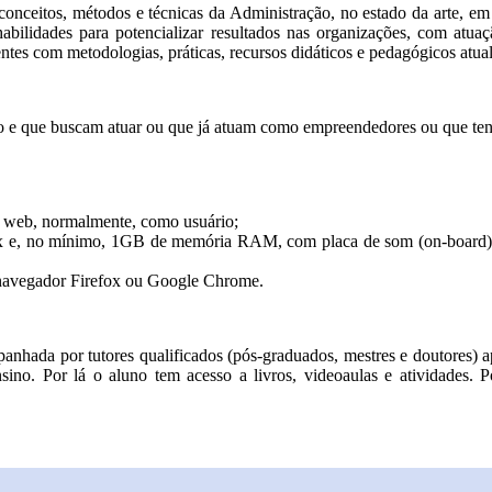
onceitos, métodos e técnicas da Administração, no estado da arte, em a
habilidades para potencializar resultados nas organizações, com atua
ntes com metodologias, práticas, recursos didáticos e pedagógicos atua
o e que buscam atuar ou que já atuam como empreendedores ou que ten
 na web, normalmente, como usuário;
, no mínimo, 1GB de memória RAM, com placa de som (on-board) e ca
, navegador Firefox ou Google Chrome.
nhada por tutores qualificados (pós-graduados, mestres e doutores) apt
ensino. Por lá o aluno tem acesso a livros, videoaulas e atividades