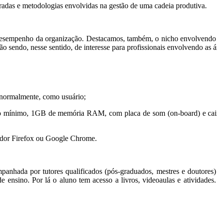
egradas e metodologias envolvidas na gestão de uma cadeia produtiva.
esempenho da organização. Destacamos, também, o nicho envolvendo pr
ão sendo, nesse sentido, de interesse para profissionais envolvendo as 
, normalmente, como usuário;
mínimo, 1GB de memória RAM, com placa de som (on-board) e caixas 
gador Firefox ou Google Chrome.
anhada por tutores qualificados (pós-graduados, mestres e doutores) 
 de ensino. Por lá o aluno tem acesso a livros, videoaulas e atividad