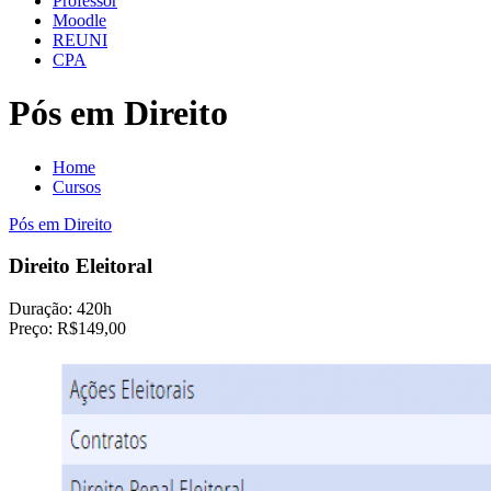
Professor
Moodle
REUNI
CPA
Pós em Direito
Home
Cursos
Pós em Direito
Direito Eleitoral
Duração:
420h
Preço:
R$149,00