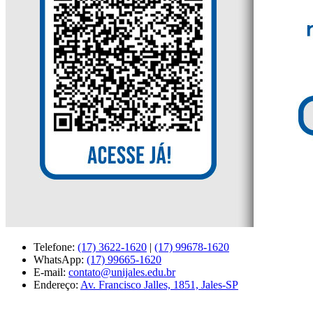
Telefone:
(17) 3622-1620
|
(17) 99678-1620
WhatsApp:
(17) 99665-1620
E-mail:
contato@unijales.edu.br
Endereço:
Av. Francisco Jalles, 1851, Jales-SP