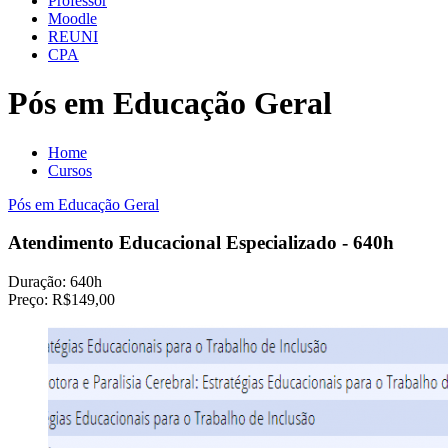
Professor
Moodle
REUNI
CPA
Pós em Educação Geral
Home
Cursos
Pós em Educação Geral
Atendimento Educacional Especializado - 640h
Duração:
640h
Preço:
R$149,00