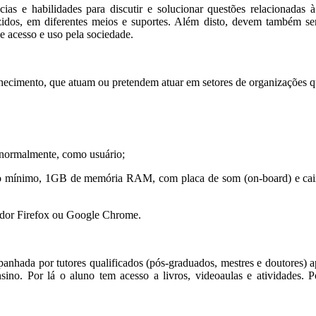
s e habilidades para discutir e solucionar questões relacionadas à 
dos, em diferentes meios e suportes. Além disto, devem também ser a
e acesso e uso pela sociedade.
nhecimento, que atuam ou pretendem atuar em setores de organizações 
, normalmente, como usuário;
mínimo, 1GB de memória RAM, com placa de som (on-board) e caixas 
gador Firefox ou Google Chrome.
nhada por tutores qualificados (pós-graduados, mestres e doutores) apt
ensino. Por lá o aluno tem acesso a livros, videoaulas e atividades