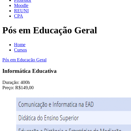
Professor
Moodle
REUNI
CPA
Pós em Educação Geral
Home
Cursos
Pós em Educação Geral
Informática Educativa
Duração:
400h
Preço:
R$149,00