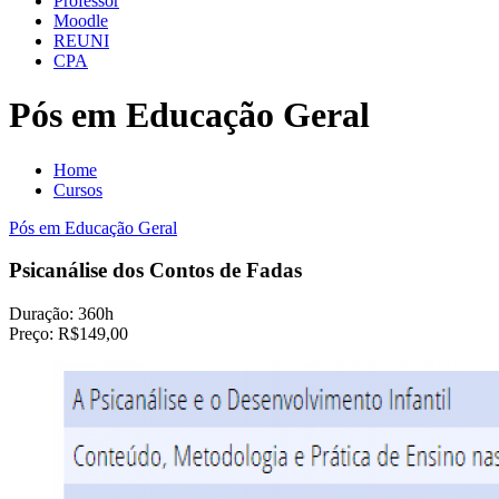
Professor
Moodle
REUNI
CPA
Pós em Educação Geral
Home
Cursos
Pós em Educação Geral
Psicanálise dos Contos de Fadas
Duração:
360h
Preço:
R$149,00