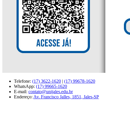
Telefone:
(17) 3622-1620
|
(17) 99678-1620
WhatsApp:
(17) 99665-1620
E-mail:
contato@unijales.edu.br
Endereço:
Av. Francisco Jalles, 1851, Jales-SP