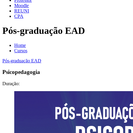
Professor
Moodle
REUNI
CPA
Pós-graduação EAD
Home
Cursos
Pós-graduação EAD
Psicopedagogia
Duração: