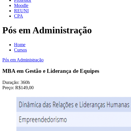
Professor
Moodle
REUNI
CPA
Pós em Administração
Home
Cursos
Pós em Administração
MBA em Gestão e Liderança de Equipes
Duração:
360h
Preço:
R$149,00