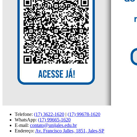
Telefone:
(17) 3622-1620
|
(17) 99678-1620
WhatsApp:
(17) 99665-1620
E-mail:
contato@unijales.edu.br
Endereço:
Av. Francisco Jalles, 1851, Jales-SP