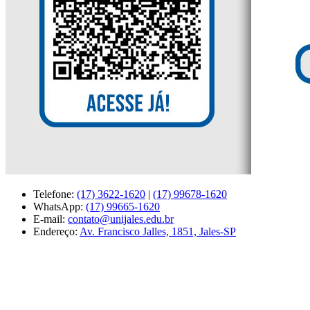
Telefone:
(17) 3622-1620
|
(17) 99678-1620
WhatsApp:
(17) 99665-1620
E-mail:
contato@unijales.edu.br
Endereço:
Av. Francisco Jalles, 1851, Jales-SP