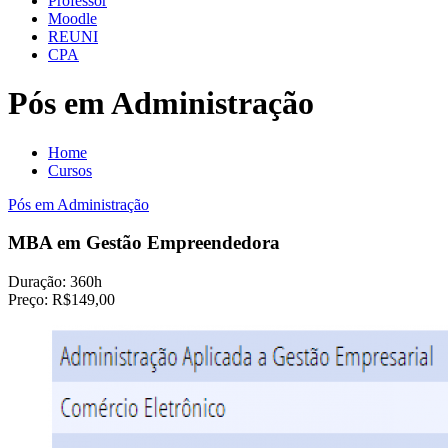
Professor
Moodle
REUNI
CPA
Pós em Administração
Home
Cursos
Pós em Administração
MBA em Gestão Empreendedora
Duração:
360h
Preço:
R$149,00