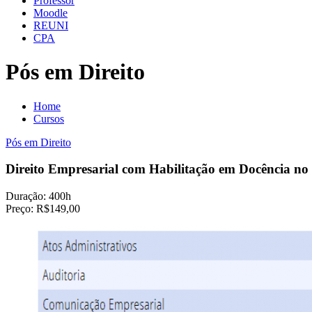
Professor
Moodle
REUNI
CPA
Pós em Direito
Home
Cursos
Pós em Direito
Direito Empresarial com Habilitação em Docência no
Duração:
400h
Preço:
R$149,00