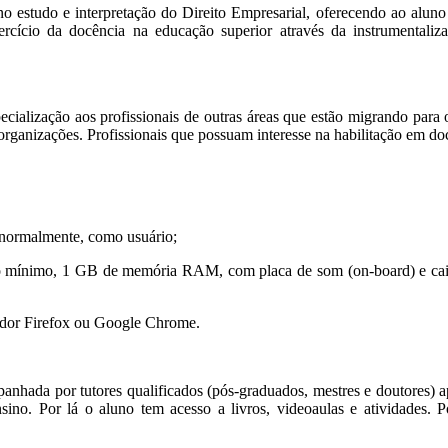
no estudo e interpretação do Direito Empresarial, oferecendo ao aluno a
xercício da docência na educação superior através da instrumentaliz
cialização aos profissionais de outras áreas que estão migrando para 
organizações. Profissionais que possuam interesse na habilitação em do
, normalmente, como usuário;
mínimo, 1 GB de memória RAM, com placa de som (on-board) e caixas 
gador Firefox ou Google Chrome.
nhada por tutores qualificados (pós-graduados, mestres e doutores) apt
ensino. Por lá o aluno tem acesso a livros, videoaulas e atividades