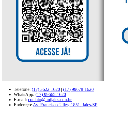
Telefone:
(17) 3622-1620
|
(17) 99678-1620
WhatsApp:
(17) 99665-1620
E-mail:
contato@unijales.edu.br
Endereço:
Av. Francisco Jalles, 1851, Jales-SP