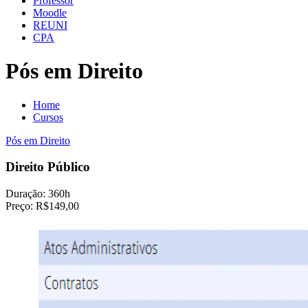
Professor
Moodle
REUNI
CPA
Pós em Direito
Home
Cursos
Pós em Direito
Direito Público
Duração:
360h
Preço:
R$149,00