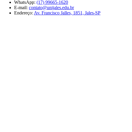
WhatsApp:
(17) 99665-1620
E-mail:
contato@unijales.edu.br
Endereço:
Av. Francisco Jalles, 1851, Jales-SP