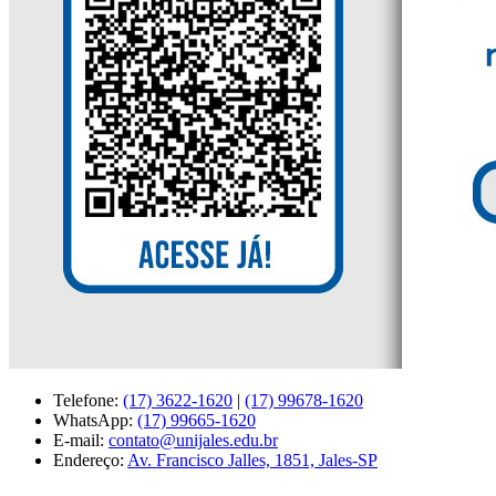
Telefone:
(17) 3622-1620
|
(17) 99678-1620
WhatsApp:
(17) 99665-1620
E-mail:
contato@unijales.edu.br
Endereço:
Av. Francisco Jalles, 1851, Jales-SP