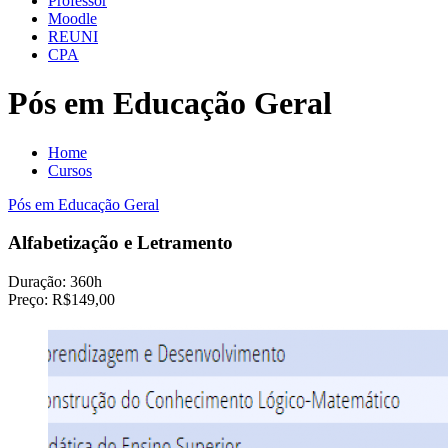
Professor
Moodle
REUNI
CPA
Pós em Educação Geral
Home
Cursos
Pós em Educação Geral
Alfabetização e Letramento
Duração:
360h
Preço:
R$149,00