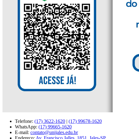
Telefone:
(17) 3622-1620
|
(17) 99678-1620
WhatsApp:
(17) 99665-1620
E-mail:
contato@unijales.edu.br
Endereço:
Av. Francisco Jalles, 1851, Jales-SP