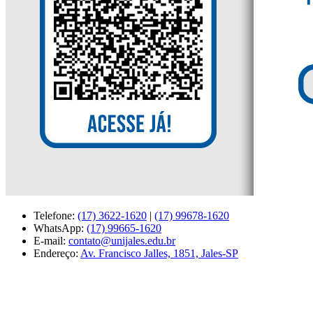
Telefone:
(17) 3622-1620
|
(17) 99678-1620
WhatsApp:
(17) 99665-1620
E-mail:
contato@unijales.edu.br
Endereço:
Av. Francisco Jalles, 1851, Jales-SP