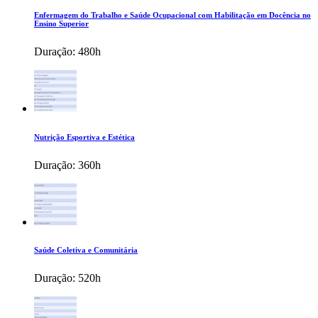
Enfermagem do Trabalho e Saúde Ocupacional com Habilitação em Docência no
Ensino Superior
Duração:
480h
Nutrição Esportiva e Estética
Duração:
360h
Saúde Coletiva e Comunitária
Duração:
520h