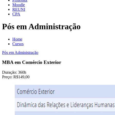
Professor
Moodle
REUNI
CPA
Pós em Administração
Home
Cursos
Pós em Administração
MBA em Comércio Exterior
Duração:
360h
Preço:
R$149,00