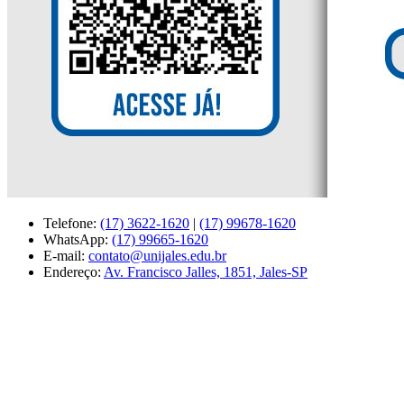
Telefone:
(17) 3622-1620
|
(17) 99678-1620
WhatsApp:
(17) 99665-1620
E-mail:
contato@unijales.edu.br
Endereço:
Av. Francisco Jalles, 1851, Jales-SP