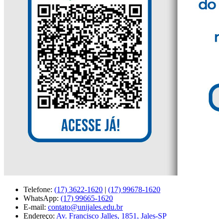
Telefone:
(17) 3622-1620
|
(17) 99678-1620
WhatsApp:
(17) 99665-1620
E-mail:
contato@unijales.edu.br
Endereço:
Av. Francisco Jalles, 1851, Jales-SP